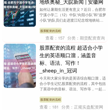
地铁奥秘_大皖新闻 | 安徽网
如何让暑期生活更有意义？近日，合肥市
宁溪小学二（12）中队“向阳小队”和“追梦
小队”的队员们走进渡江纪念馆地铁站，
开启“小小站务员”探秘地铁奥秘暑期实践
活动。活....
股票配资的流程
查看：
157
分类：
期货配资查询
股票配资的流程 超适合小学
生的英语顺口溜，涵盖音
标、语法、写作！
_sheep_in_冠词
今天和大家分享的是英语综合顺口溜，适
合小学生记忆股票配资的流程，其中包括
了英语中的音标、语法、写作等，一起来
看看吧~ 时间名词前所用介词的速记歌
年月周前要用i....
股票配资的流程
查看：
181
分类：
正规实盘配资网