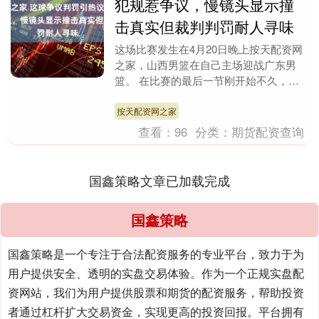
犯规惹争议，慢镜头显示撞
击真实但裁判判罚耐人寻味
这场比赛发生在4月20日晚上按天配资网
之家，山西男篮在自己主场迎战广东男
篮。 在比赛的最后一节刚开始不久，出
现了一次很引人关注的判罚。当时胡明轩
在防守韩霈瑜时，....
按天配资网之家
查看：
96
分类：
期货配资查询
国鑫策略文章已加载完成
国鑫策略
国鑫策略是一个专注于合法配资服务的专业平台，致力于为
用户提供安全、透明的实盘交易体验。作为一个正规实盘配
资网站，我们为用户提供股票和期货的配资服务，帮助投资
者通过杠杆扩大交易资金，实现更高的投资回报。平台拥有