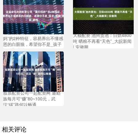
证监会允许的配资公司 “廉价妈
大额配资 池州贵池：日烘4800
妈”的2种特征，容易养出不懂感
吨 晒粮不再看“天色”_大皖新闻
恩的白眼狼，希望你不是_孩子
| 安徽网
_母爱_底线
股票配资公司一起配资网 通勤
族每月可“赚”80~100元，武
汉“碳”路何以畅通
相关评论