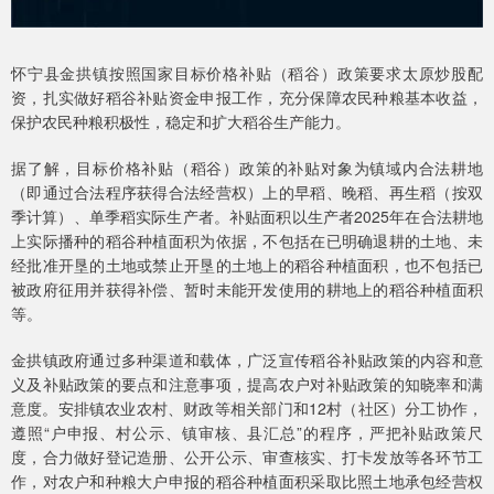
怀宁县金拱镇按照国家目标价格补贴（稻谷）政策要求太原炒股配
资，扎实做好稻谷补贴资金申报工作，充分保障农民种粮基本收益，
保护农民种粮积极性，稳定和扩大稻谷生产能力。
据了解，目标价格补贴（稻谷）政策的补贴对象为镇域内合法耕地
（即通过合法程序获得合法经营权）上的早稻、晚稻、再生稻（按双
季计算）、单季稻实际生产者。补贴面积以生产者2025年在合法耕地
上实际播种的稻谷种植面积为依据，不包括在已明确退耕的土地、未
经批准开垦的土地或禁止开垦的土地上的稻谷种植面积，也不包括已
被政府征用并获得补偿、暂时未能开发使用的耕地上的稻谷种植面积
等。
金拱镇政府通过多种渠道和载体，广泛宣传稻谷补贴政策的内容和意
义及补贴政策的要点和注意事项，提高农户对补贴政策的知晓率和满
意度。安排镇农业农村、财政等相关部门和12村（社区）分工协作，
遵照“户申报、村公示、镇审核、县汇总”的程序，严把补贴政策尺
度，合力做好登记造册、公开公示、审查核实、打卡发放等各环节工
作，对农户和种粮大户申报的稻谷种植面积采取比照土地承包经营权