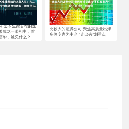
网 艺术生徐若晗的逆
比较大的证券公司 聚焦高质量出海
被成龙一眼相中，首
多位专家为中企 “走出去”划重点
德华，她凭什么？