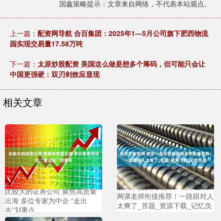
国鑫策略提示：文章来自网络，不代表本站观点。
上一篇：
配资网导航 合百集团：2025年1—5月公司旗下肥西物流
园实现交易量17.58万吨
下一篇：
太原炒股配资 美国这么做是想多个筹码，但可能只会让
中国更强硬：双刃剑效应显现
相关文章
股天下配资网 初中→高中全科
比较大的证券公司 聚焦高质量
网课老师衔接推荐！一路跟对人
出海 多位专家为中企 “走出
太爽了_答题_资源下载_记忆负
去”划重点
担