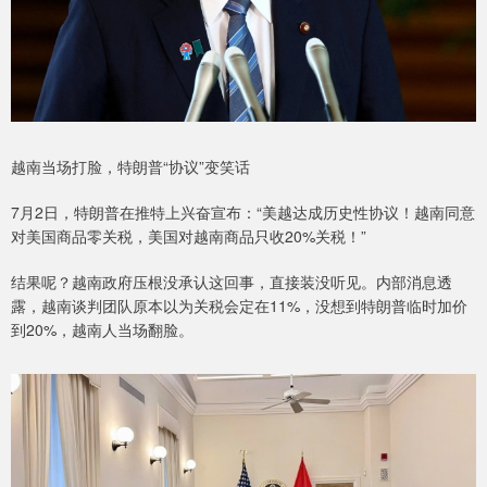
越南当场打脸，特朗普“协议”变笑话
7月2日，特朗普在推特上兴奋宣布：“美越达成历史性协议！越南同意
对美国商品零关税，美国对越南商品只收20%关税！”
结果呢？越南政府压根没承认这回事，直接装没听见。内部消息透
露，越南谈判团队原本以为关税会定在11%，没想到特朗普临时加价
到20%，越南人当场翻脸。