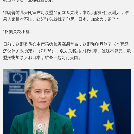
特朗普前几天刚宣布对欧盟加征30%关税，本以为能吓住欧洲人，结
果人家根本不慌。欧盟转头就找了印尼、日本、加拿大，组了个
“反美关税小群”。
日前，欧盟委员会主席冯德莱恩高调宣布，欧盟和印尼签了《全面经
济伙伴关系协定》（CEPA），双方关税几乎降到零。这还不算完，欧
盟拉拢加拿大和日本，准备一起对付美国。