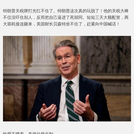
特朗普关税牌打光扛不住了。特朗普这次真的玩脱了！他的关税大棒
不仅没吓住别人，反而把自己逼进了死胡同。短短三天大额配资，两
大噩耗接连砸来，美国财长贝森特坐不住了，赶紧向中国喊话！
欧盟不惯着，直接拉群反制