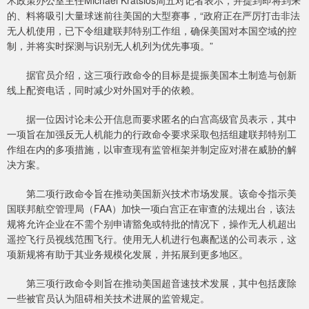
术政策办公室主任Michael Kratsios周五对记者表示，并提到即将到来
的、料将吸引大量球迷前往美国的大型赛事，“政府正在严厉打击非法
无人机使用，已下令组建联邦特别工作组，确保美国对本国空域的控
制，并将实时探测与识别无人机列为优先事项。”
据官员介绍，这三项行政命令的目标是提振美国本土制造与创新
线上配资电话，同时减少对外国对手的依赖。
据一位因讨论未公开信息而要求匿名的白宫高级官员表示，其中
一项旨在加强反无人机能力的行政命令要求采取包括组建联邦特别工
作组在内的多项措施，以审查现有监管框架并制定应对潜在威胁的解
决方案。
第二项行政命令旨在推动美国新兴技术市场发展。该命令指示美
国联邦航空管理局（FAA）加快一项白宫正在审查的法规出台，该法
规将允许企业在不需个别申请豁免或特批的情况下，操作无人机超出
遥控飞行员视线范围飞行。使用无人机进行包裹配送的公司表示，这
项新规将有助于其业务规模化发展，并拓展到更多地区。
第三项行政命令则旨在推动美国超音速技术发展，其中包括废除
一些被官员认为阻碍相关技术进展的监管规定。