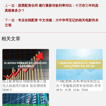
上一篇：
股票配资合同 建行最新存款利率对比：十万存三年利息
真能拿多少？
下一篇：
专业在线配资 中文传媒：大中华寻宝记的相关电影尚未
立项
相关文章
线上配资电话 特朗普签署三道
114配资网 高考/单招失利怎么
无人机相关行政令 旨在增强美
办？安徽集训营专业培训+升学
国能力
规划_志愿_目标_院校